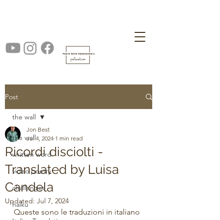
Post
the wall
Jon Best
the wall
Jul 4, 2024
1 min read
Ricordi disciolti -
written word
Translated by Luisa
video poetry
Candela
challenges
Updated:
Jul 7, 2024
haiku
Queste sono le traduzioni in italiano 