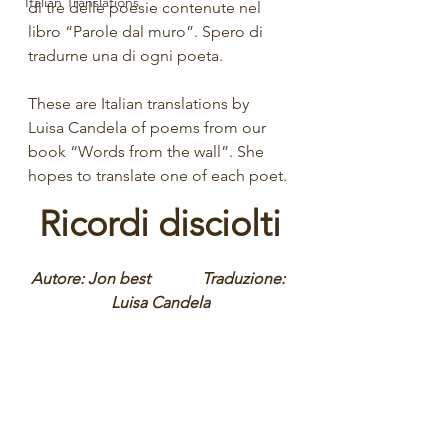
Italian Translations
di tre delle poesie contenute nel 
libro “Parole dal muro”. Spero di 
tradurne una di ogni poeta.
These are Italian translations by 
Luisa Candela of poems from our 
book “Words from the wall”. She 
hopes to translate one of each poet. 
Ricordi disciolti
Autore: Jon best             Traduzione: 
Luisa Candela