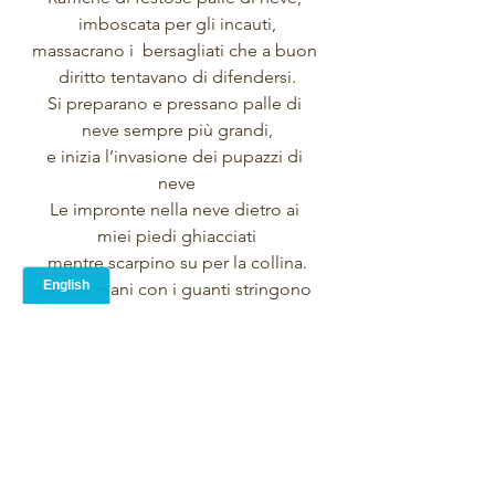
imboscata per gli incauti,
massacrano i  bersagliati che a buon 
diritto tentavano di difendersi.
Si preparano e pressano palle di 
neve sempre più grandi,
e inizia l’invasione dei pupazzi di 
neve
Le impronte nella neve dietro ai 
miei piedi ghiacciati
mentre scarpino su per la collina.
Le mie mani con i guanti stringono 
un grande vassoio rettangolare,
il mio veicolo di fortuna per slittare 
giù per il pendio …
Italian Translations
written word