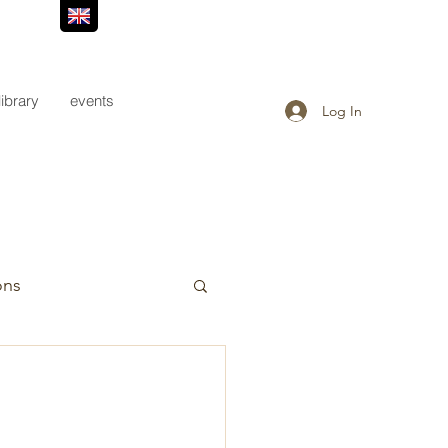
library
events
Log In
ons