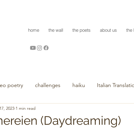
home
the wall
the poets
about us
the 
deo poetry
challenges
haiku
Italian Translati
17, 2023
1 min read
ereien (Daydreaming)