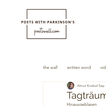
the wall
written word
vi
Almut Knebel
Sep 
Tagträum
Hinausgeblasen