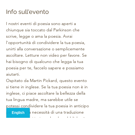
Info sull'evento
I nostri eventi di poesia sono aperti a 
chiunque sia toccato dal Parkinson che 
scrive, legge o ama la poesia. Avrai 
l'opportunità di condividere la tua poesia, 
unirti alla conversazione o semplicemente 
ascoltare. Letture non video per favore. Se 
hai bisogno di qualcuno che legga la tua 
poesia per te, faccelo sapere e possiamo 
aiutarti.
Ospitato da Martin Pickard, questo evento 
si tiene in inglese. Se la tua poesia non è in 
inglese, ci piace ascoltare la bellezza della 
tua lingua madre, ma sarebbe utile se 
potessi condividere la tua poesia in anticipo 
per evitare la necessità di una traduzione 
dal vivo o puoi inviarmela e la pubblicherò 
per tu con una traduzione di Google. 
Chiediamo infatti a tutti i contributori di 