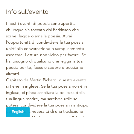
Info sull'evento
I nostri eventi di poesia sono aperti a 
chiunque sia toccato dal Parkinson che 
scrive, legge o ama la poesia. Avrai 
l'opportunità di condividere la tua poesia, 
unirti alla conversazione o semplicemente 
ascoltare. Letture non video per favore. Se 
hai bisogno di qualcuno che legga la tua 
poesia per te, faccelo sapere e possiamo 
aiutarti.
Ospitato da Martin Pickard, questo evento 
si tiene in inglese. Se la tua poesia non è in 
inglese, ci piace ascoltare la bellezza della 
tua lingua madre, ma sarebbe utile se 
potessi condividere la tua poesia in anticipo 
per evitare la necessità di una traduzione 
dal vivo o puoi inviarmela e la pubblicherò 
per tu con una traduzione di Google. 
Chiediamo infatti a tutti i contributori di 