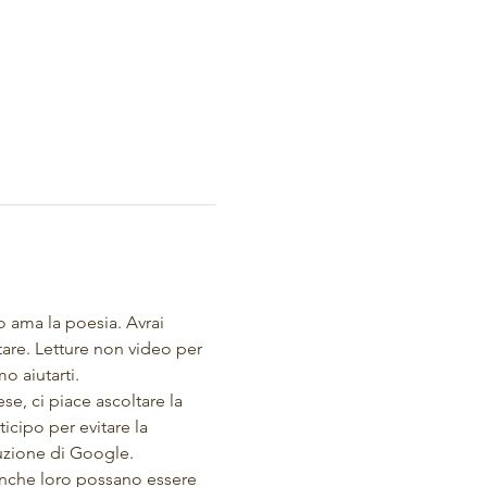
o ama la poesia. Avrai 
tare. Letture non video per 
o aiutarti.
se, ci piace ascoltare la 
icipo per evitare la 
uzione di Google. 
nche loro possano essere 