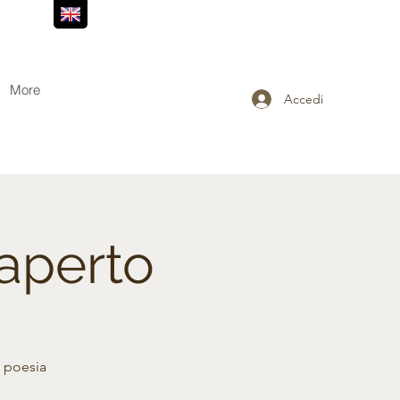
More
Accedi
aperto
e poesia