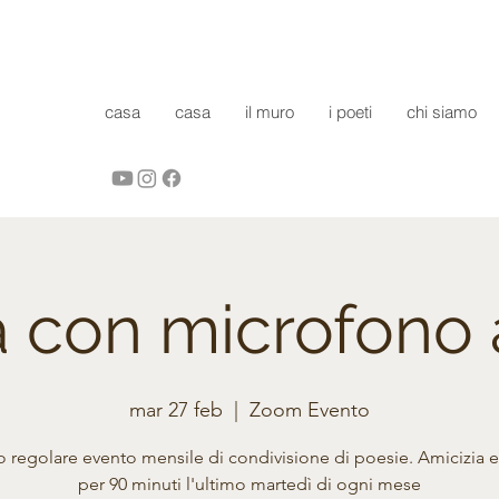
casa
casa
il muro
i poeti
chi siamo
a con microfono 
mar 27 feb
  |  
Zoom Evento
ro regolare evento mensile di condivisione di poesie. Amicizia 
per 90 minuti l'ultimo martedì di ogni mese