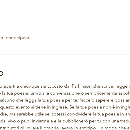
ltri partecipanti
o
no aperti a chiunque sia toccato dal Parkinson che scrive, legge 
 la tua poesia, unirti alla conversazione o semplicemente ascol
alcuno che legga la tua poesia per te, faccelo sapere e possiam
uesto evento si tiene in inglese. Se la tua poesia non è in ingle
dre, ma sarebbe utile se potessi condividere la tua poesia in ant
 dal vivo o puoi inviarmela e la pubblicherò per tu con una trad
ntributori di inviare il proprio lavoro in anticipo
  in modo che a