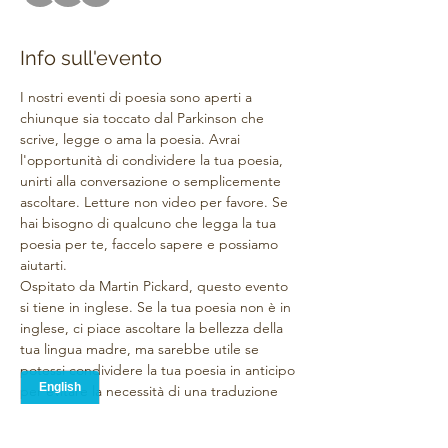
Info sull'evento
I nostri eventi di poesia sono aperti a 
chiunque sia toccato dal Parkinson che 
scrive, legge o ama la poesia. Avrai 
l'opportunità di condividere la tua poesia, 
unirti alla conversazione o semplicemente 
ascoltare. Letture non video per favore. Se 
hai bisogno di qualcuno che legga la tua 
poesia per te, faccelo sapere e possiamo 
aiutarti.
Ospitato da Martin Pickard, questo evento 
si tiene in inglese. Se la tua poesia non è in 
inglese, ci piace ascoltare la bellezza della 
tua lingua madre, ma sarebbe utile se 
potessi condividere la tua poesia in anticipo 
per evitare la necessità di una traduzione 
dal vivo o puoi inviarmela e la pubblicherò 
per tu con una traduzione di Google. 