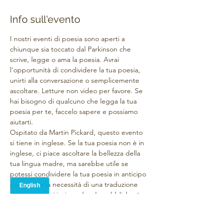
Info sull'evento
I nostri eventi di poesia sono aperti a 
chiunque sia toccato dal Parkinson che 
scrive, legge o ama la poesia. Avrai 
l'opportunità di condividere la tua poesia, 
unirti alla conversazione o semplicemente 
ascoltare. Letture non video per favore. Se 
hai bisogno di qualcuno che legga la tua 
poesia per te, faccelo sapere e possiamo 
aiutarti.
Ospitato da Martin Pickard, questo evento 
si tiene in inglese. Se la tua poesia non è in 
inglese, ci piace ascoltare la bellezza della 
tua lingua madre, ma sarebbe utile se 
potessi condividere la tua poesia in anticipo 
per evitare la necessità di una traduzione 
dal vivo o puoi inviarmela e la pubblicherò 
per tu con una traduzione di Google. 
Chiediamo infatti a tutti i contributori di 