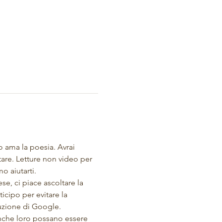
o ama la poesia. Avrai 
tare. Letture non video per 
o aiutarti.
se, ci piace ascoltare la 
icipo per evitare la 
uzione di Google. 
nche loro possano essere 