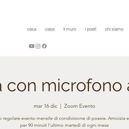
casa
casa
il muro
i poeti
chi siamo
a con microfono 
mar 16 dic
  |  
Zoom Evento
ro regolare evento mensile di condivisione di poesie. Amicizia 
per 90 minuti l'ultimo martedì di ogni mese