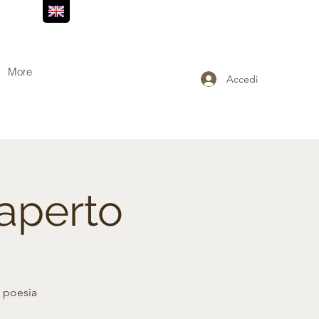
More
Accedi
aperto
e poesia