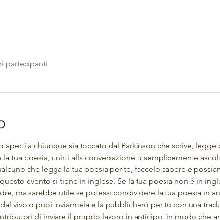
ri partecipanti
o
no aperti a chiunque sia toccato dal Parkinson che scrive, legge 
 la tua poesia, unirti alla conversazione o semplicemente ascol
alcuno che legga la tua poesia per te, faccelo sapere e possiam
uesto evento si tiene in inglese. Se la tua poesia non è in ingle
dre, ma sarebbe utile se potessi condividere la tua poesia in ant
 dal vivo o puoi inviarmela e la pubblicherò per tu con una trad
ntributori di inviare il proprio lavoro in anticipo
  in modo che a