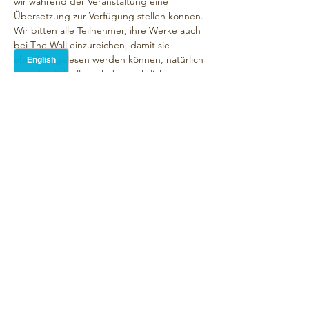
wir während der Veranstaltung eine 
Übersetzung zur Verfügung stellen können. 
Wir bitten alle Teilnehmer, ihre Werke auch 
bei The Wall einzureichen, damit sie 
ebenfalls gelesen werden können, natürlich 
vorbehaltlich aller urheberrechtlichen 
Beschränkungen.
Der übliche  Ablauf der Veranstaltung ist, 
dass alle Gäste abwechselnd ein Gedicht 
vortragen. Wenn genug Zeit ist, gehen wir 
für jeden, der ein zweites Gedicht hat, 
noch einmal in die Runde. Manchmal halten 
wir einfach an und unterhalten uns ein 
bisschen. Es ist eine freundliche, 
unterstützende Atmosphäre. 
Wenn Du jemanden brauchst, der Deine 
Gedichte für…
Show More
Share this event