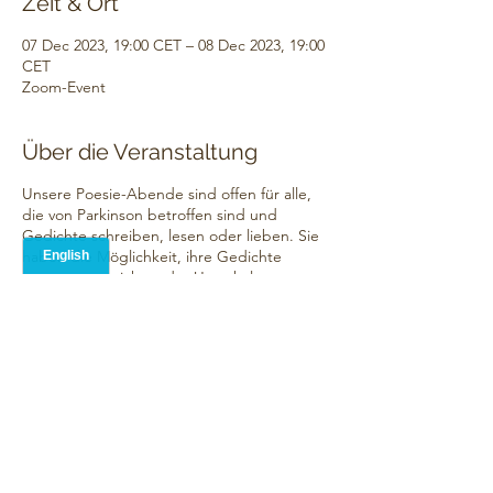
Zeit & Ort
07 Dec 2023, 19:00 CET – 08 Dec 2023, 19:00
CET
Zoom-Event
Über die Veranstaltung
Unsere Poesie-Abende sind offen für alle,
die von Parkinson betroffen sind und
Gedichte schreiben, lesen oder lieben. Sie
haben die Möglichkeit, ihre Gedichte
vorzutragen, sich an der Unterhaltung zu
beteiligen oder einfach nur zuzuhören.
Wenn Du jemanden brauchst, der Deine
Gedichte für Dich liest, lass es uns wissen,
und wir können dir helfen.
Diese Veranstaltung wird von Katharina
Beyer moderiert und findet in deutscher
Sprache statt. Es wäre hilfreich, wenn ihr
Diese Veranstaltung teilen
uns eure Gedichte im Voraus mitteilen
könntet, damit wir während der