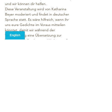
und wir können dir helfen.
Diese Veranstaltung wird von Katharina 
Beyer moderiert und findet in deutscher 
Sprache statt. Es wäre hilfreich, wenn ihr 
uns eure Gedichte im Voraus mitteilen 
könntet, damit wir während der 
Veranstaltung eine Übersetzung zur 
Verfügung stellen können. Wir bitten alle 
Teilnehmer, ihre Werke auch bei The Wall 
einzureichen, damit sie ebenfalls gelesen 
werden können, natürlich vorbehaltlich aller 
urheberrechtlichen Beschränkungen.
Das Standardformat unserer Veranstaltung 
ist, dass jeder, der lesen möchte, vorträgt 
ein Gedicht. Wir wählen nach dem 
Zufallsprinzip aus, wer als Nächstes an der 
Reihe ist, damit es spannend bleibt 😊 
Wenn genug Zeit ist, gehen wir für jeden,…
Mehr anzeigen